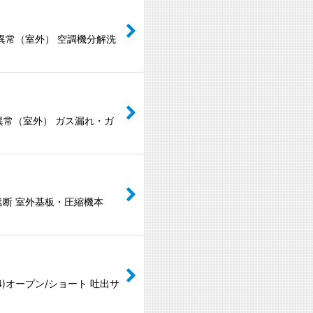
力異常（室外） 空調機分解洗
度異常（室外） ガス漏れ・ガ
遮断 室外基板・圧縮機本
)オープン/ショート 吐出サ