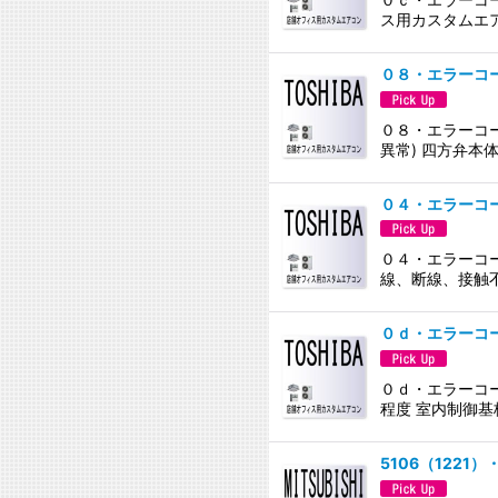
ス用カスタムエ
０８・エラーコ
０８・エラーコー
異常) 四方弁本
０４・エラーコ
０４・エラーコー
線、断線、接触不
０ｄ・エラーコ
０ｄ・エラーコー
程度 室内制御基
5106（1221