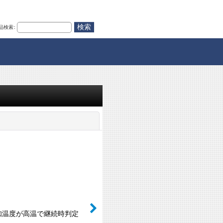
品検索
:
閉じる
検知温度が高温で継続時判定