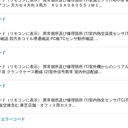
アコン 天カセ４方向３馬力 ＡＵＳＡ０８０５５ＪＭ１…
ード
ド（リモコンに表示） 異常個所及び修理箇所 (1)室内熱交温度センサ(T
体確認 四方弁コイル導通確認 PC板TCセンサ動作確認 …
ード
ド（リモコンに表示） 異常個所及び修理箇所 (1)室外機からのシリア
良 クランクケース断線 (2)室外信号異常 室内外誤配線…
ード
ド（リモコンに表示） 異常個所及び修理箇所 (1)室内熱交センサ(TC)不
板交換含む 東芝店舗・オフィス用カスタ…
）・エラーコード