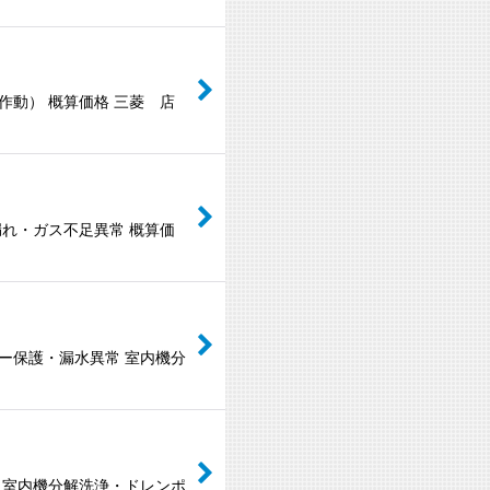
作動） 概算価格 三菱 店
漏れ・ガス不足異常 概算価
ー保護・漏水異常 室内機分
 室内機分解洗浄・ドレンポ