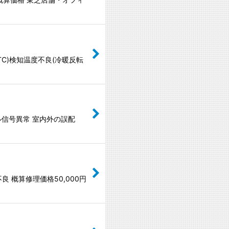
C)検知温度不良(冷暖反転
ル信号異常 室内外の誤配
良 概算修理価格50,000円