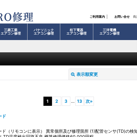
｜
ご利用案内
お問い合せ
商
三菱工業
パナソニック
松下電器
三洋電機
エアコン修理
エアコン修理
エアコン修理
エアコン修理
表示順変更
1
2
3
...
13
次
»
ード
絞り込む
ド（リモコンに表示） 異常個所及び修理箇所 (1)配管センサ(TD)の
 TD温度検出回路不良 概算修理価格60,000円程…