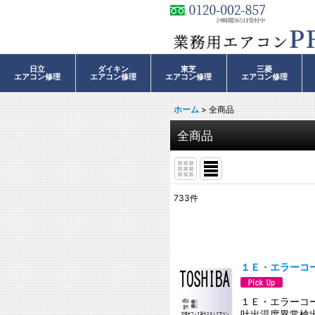
日立
ダイキン
東芝
三菱
エアコン修理
エアコン修理
エアコン修理
エアコン修理
ホーム
>
全商品
全商品
733
件
表示数
:
並び順
:
１Ｅ・エラーコ
１Ｅ・エラーコー
吐出温度異常検出