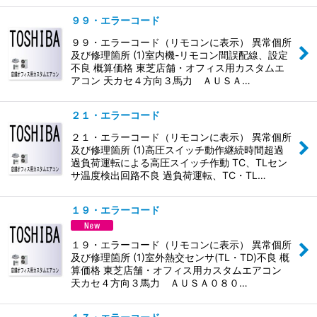
９９・エラーコード
９９・エラーコード（リモコンに表示） 異常個所
及び修理箇所 (1)室内機-リモコン間誤配線、設定
不良 概算価格 東芝店舗・オフィス用カスタムエ
アコン 天カセ４方向３馬力 ＡＵＳＡ…
２１・エラーコード
２１・エラーコード（リモコンに表示） 異常個所
及び修理箇所 (1)高圧スイッチ動作継続時間超過
過負荷運転による高圧スイッチ作動 TC、TLセン
サ温度検出回路不良 過負荷運転、TC・TL…
１９・エラーコード
１９・エラーコード（リモコンに表示） 異常個所
及び修理箇所 (1)室外熱交センサ(TL・TD)不良 概
算価格 東芝店舗・オフィス用カスタムエアコン
天カセ４方向３馬力 ＡＵＳＡ０８０…