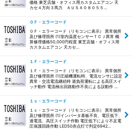
価格 東芝店舗・オフィス用カスタムエアコン 天
カセ４方向３馬力 ＡＵＳＡ０８０５５…
０Ｆ・エラーコード
０Ｆ・エラーコード（リモコンに表示） 異常個所
及び修理箇所 (1)室内温度センサーＴＣＪ異常 概
算修理価格50,000円程度 東芝店舗・オフィス用
カスタムエアコン 天カセ…
１Ｆ・エラーコード
１Ｆ・エラーコード（リモコンに表示） 異常個所
及び修理箇所 (1)圧縮機運転時、電流センサに設定
異常・交流電流継続時 過負荷運転による高圧スイ
ッチ動作 電流検出回路動作不良による誤動作 …
１ｃ・エラーコード
１ｃ・エラーコード（リモコンに表示） 異常個所
及び修理箇所 (1)インバータ基板不良、電圧低下、
過電流、高圧スイッチ作動 電圧低下により不足電
圧保護回路作動 LED50赤点灯で判定6942…