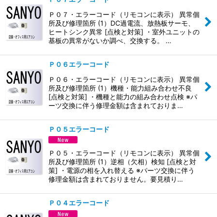
Ｐ０７・エラーコード（リモコンに表示） 異常個
所及び修理箇所 (1）DC過電流、放熱板サーモ、
ヒートシンク異常 [点検と対策] ・室外ユニットの
基板の異常がないか調べ、交換する。 …
Ｐ０６エラーコード
Ｐ０６・エラーコード（リモコンに表示） 異常個
所及び修理箇所 (1）機種・能力組み合わせ不良
[点検と対策] ・機種と能力の組み合わせ点検 ※パ
ーツ交換に伴う修理金額は含まれておりま…
Ｐ０５エラーコード
Ｐ０５・エラーコード（リモコンに表示） 異常個
所及び修理箇所 (1）逆相（欠相）検知 [点検と対
策] ・電源の相を入れ替える ※パーツ交換に伴う
修理金額は含まれておりません。要見積り…
Ｐ０４エラーコード