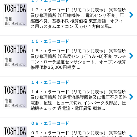
１７・エラーコード
１７・エラーコード（リモコンに表示） 異常個所
及び修理箇所 (1)圧縮機停止 電流センサ不良、圧
縮機不良、基板不良 概算価格 東芝店舗・オフィ
ス用カスタムエアコン 天カセ４方向３馬…
１５・エラーコード
１５・エラーコード（リモコンに表示） 異常個所
及び修理箇所 (1)温度センサ(Th A〜D)不良 マルチ
コントローラ温度センサショート、オープン 概算
修理価格35,000円程度 …
１４・エラーコード
１４・エラーコード（リモコンに表示） 異常個所
及び修理箇所 (1)過電流保護回路又は電圧不足回路
電源、配線、ヒューズ切れ インバータ系部品、圧
縮機チェック 過電流・電圧異常 概算…
０９・エラーコード
０９・エラーコード（リモコンに表示） 異常個所