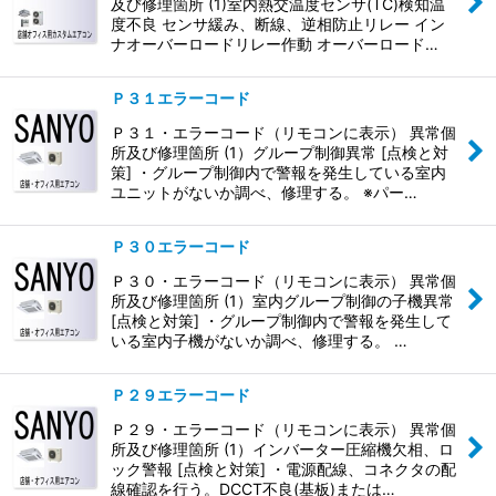
及び修理箇所 (1)室内熱交温度センサ(TC)検知温
度不良 センサ緩み、断線、逆相防止リレー イン
ナオーバーロードリレー作動 オーバーロード…
Ｐ３１エラーコード
Ｐ３１・エラーコード（リモコンに表示） 異常個
所及び修理箇所 (1）グループ制御異常 [点検と対
策] ・グループ制御内で警報を発生している室内
ユニットがないか調べ、修理する。 ※パー…
Ｐ３０エラーコード
Ｐ３０・エラーコード（リモコンに表示） 異常個
所及び修理箇所 (1）室内グループ制御の子機異常
[点検と対策] ・グループ制御内で警報を発生して
いる室内子機がないか調べ、修理する。 …
Ｐ２９エラーコード
Ｐ２９・エラーコード（リモコンに表示） 異常個
所及び修理箇所 (1）インバーター圧縮機欠相、ロ
ック警報 [点検と対策] ・電源配線、コネクタの配
線確認を行う。DCCT不良(基板)または…