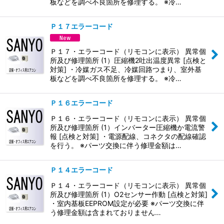
板などを調べ不良箇所を修理する。 ※冷…
Ｐ１７エラーコード
Ｐ１７・エラーコード（リモコンに表示） 異常個
所及び修理箇所 (1）圧縮機2吐出温度異常 [点検と
対策] ・冷媒ガス不足、冷媒回路つまり、室外基
板などを調べ不良箇所を修理する。 ※冷…
Ｐ１６エラーコード
Ｐ１６・エラーコード（リモコンに表示） 異常個
所及び修理箇所 (1）インバーター圧縮機か電流警
報 [点検と対策] ・電源配線、コネクタの配線確認
を行う。 ※パーツ交換に伴う修理金額は…
Ｐ１４エラーコード
Ｐ１４・エラーコード（リモコンに表示） 異常個
所及び修理箇所 (1）O2センサー作動 [点検と対策]
・室内基板EEPROM設定が必要 ※パーツ交換に伴
う修理金額は含まれておりません…