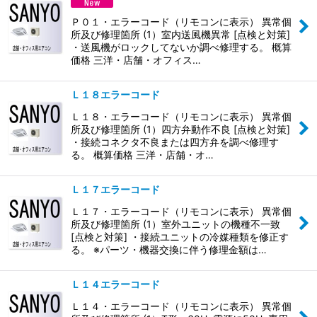
Ｐ０１・エラーコード（リモコンに表示） 異常個
所及び修理箇所 (1）室内送風機異常 [点検と対策]
・送風機がロックしてないか調べ修理する。 概算
価格 三洋・店舗・オフィス…
Ｌ１８エラーコード
Ｌ１８・エラーコード（リモコンに表示） 異常個
所及び修理箇所 (1）四方弁動作不良 [点検と対策]
・接続コネクタ不良または四方弁を調べ修理す
る。 概算価格 三洋・店舗・オ…
Ｌ１７エラーコード
Ｌ１７・エラーコード（リモコンに表示） 異常個
所及び修理箇所 (1）室外ユニットの機種不一致
[点検と対策] ・接続ユニットの冷媒種類を修正す
る。 ※パーツ・機器交換に伴う修理金額は…
Ｌ１４エラーコード
Ｌ１４・エラーコード（リモコンに表示） 異常個