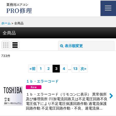
ホーム
>
全商品
全商品
表示順変更
閉じる
733
件
表示数
:
«
前
1
2
3
4
...
13
次
»
並び順
:
１ｂ・エラーコード
絞り込む
１ｂ・エラーコード（リモコンに表示） 異常個所
及び修理箇所 (1)加電流回路又は不足電圧回路不良
電圧低下により不足電圧保護回路作動 過電流保護
回路作動 不足電圧回路作動・不良、過電流保…