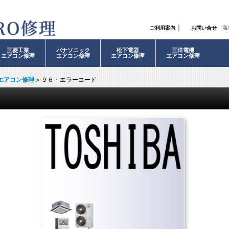
｜
ご利用案内
お問い合せ
商
三菱工業
パナソニック
松下電器
三洋電機
エアコン修理
エアコン修理
エアコン修理
エアコン修理
エアコン修理
>
９６・エラーコード