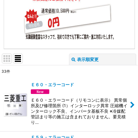
表示順変更
閉じる
33
件
表示数
:
Ｅ６０・エラーコード
並び順
:
Ｅ６０・エラーコード（リモコンに表示） 異常個
所及び修理箇所 (1）インターロック異常 圧縮機イ
絞り込む
ンターロック不良、インバータ基板不良 ※冷媒配
管詰まり等の施工は含まれておりません。要見積
り…
Ｅ５９・エラーコード