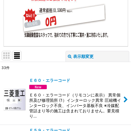
表示順変更
閉じる
33
件
表示数
:
Ｅ６０・エラーコード
並び順
:
Ｅ６０・エラーコード（リモコンに表示） 異常個
所及び修理箇所 (1）インターロック異常 圧縮機イ
絞り込む
ンターロック不良、インバータ基板不良 ※冷媒配
管詰まり等の施工は含まれておりません。要見積
り…
Ｅ５９・エラーコード