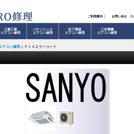
｜
ご利用案内
お問い合せ
商
三菱工業
パナソニック
松下電器
三洋電機
エアコン修理
エアコン修理
エアコン修理
エアコン修理
エアコン修理
>
Ｐ１４エラーコード