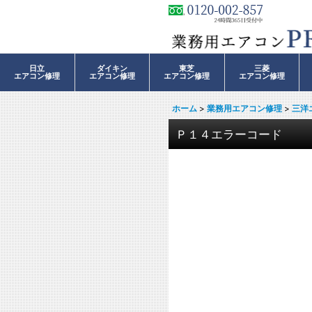
日立
ダイキン
東芝
三菱
エアコン修理
エアコン修理
エアコン修理
エアコン修理
ホーム
>
業務用エアコン修理
>
三洋
Ｐ１４エラーコード