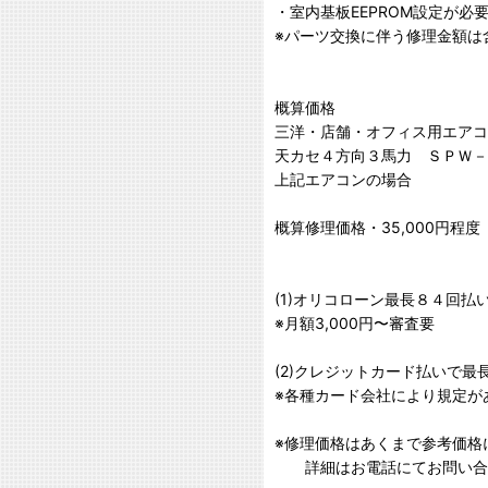
・室内基板EEPROM設定が必
※パーツ交換に伴う修理金額は
概算価格
三洋・店舗・オフィス用エアコ
天カセ４方向３馬力 ＳＰＷ－Ｓ
上記エアコンの場合
概算修理価格・35,000円程度
(1)オリコローン最長８４回払
※月額3,000円〜審査要
(2)クレジットカード払いで最
※各種カード会社により規定が
※修理価格はあくまで参考価格
詳細はお電話にてお問い合