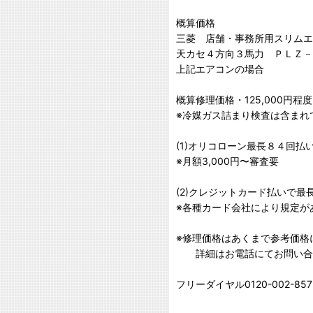
概算価格
三菱 店舗・事務所用スリムエ
天カセ４方向３馬力 ＰＬＺ－Ｅ
上記エアコンの場合
概算修理価格・125,000円程度
※冷媒ガス詰まり検査は含まれ
(1)オリコローン最長８４回払
※月額3,000円〜審査要
(2)クレジットカード払いで最
※各種カード会社により規定が
※修理価格はあくまで参考価格
詳細はお電話にてお問い合
フリーダイヤル0120-002-857