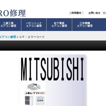
｜
ご利用案内
お問い合せ
商
三菱工業
パナソニック
松下電器
三洋電機
エアコン修理
エアコン修理
エアコン修理
エアコン修理
エアコン修理
>
ＵＰ・エラーコード