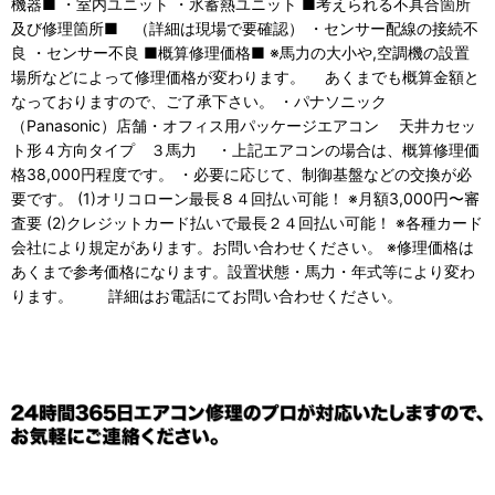
機器■ ・室内ユニット ・氷蓄熱ユニット ■考えられる不具合箇所
及び修理箇所■ （詳細は現場で要確認） ・センサー配線の接続不
良 ・センサー不良 ■概算修理価格■ ※馬力の大小や,空調機の設置
場所などによって修理価格が変わります。 あくまでも概算金額と
なっておりますので、ご了承下さい。 ・パナソニック
（Panasonic）店舗・オフィス用パッケージエアコン 天井カセッ
ト形４方向タイプ ３馬力 ・上記エアコンの場合は、概算修理価
格38,000円程度です。 ・必要に応じて、制御基盤などの交換が必
要です。 (1)オリコローン最長８４回払い可能！ ※月額3,000円〜審
査要 (2)クレジットカード払いで最長２４回払い可能！ ※各種カード
会社により規定があります。お問い合わせください。 ※修理価格は
あくまで参考価格になります。設置状態・馬力・年式等により変わ
ります。 詳細はお電話にてお問い合わせください。