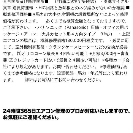
具合箇所及び修理箇所■ （詳細は現場で要確認） ・冷凍サイクル
異常 過負荷運転 ・HIC回路と放熱板とのネジ緩みがないのか確認 ■
概算修理価格■ ※馬力の大小や,空調機の設置場所などによって修理
価格が変わります。 あくまでも概算金額となっておりますので、
ご了承下さい。 ・パナソニック（Panasonic）店舗・オフィス用パ
ッケージエアコン 天井カセット形４方向タイプ ３馬力 ・上記
エアコンの場合は、概算修理価格180,000円程度です。 ・必要に応
じて、室外機制御基盤・クランクケースヒーターなどの交換が必要
です。 (1)オリコローン最長８４回払い可能！ ※月額3,000円〜審査
要 (2)クレジットカード払いで最長２４回払い可能！ ※各種カード会
社により規定があります。お問い合わせください。 ※修理価格はあ
くまで参考価格になります。設置状態・馬力・年式等により変わり
ます。 詳細はお電話にてお問い合わせください。