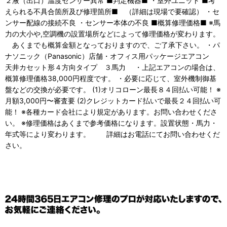
２液（出口）温度センサー異常 ■判定機器■ ・室外ユニット ■考
えられる不具合箇所及び修理箇所■ （詳細は現場で要確認） ・セ
ンサー配線の接続不良 ・センサー本体の不良 ■概算修理価格■ ※馬
力の大小や,空調機の設置場所などによって修理価格が変わります。
あくまでも概算金額となっておりますので、ご了承下さい。 ・パ
ナソニック（Panasonic）店舗・オフィス用パッケージエアコン
天井カセット形４方向タイプ ３馬力 ・上記エアコンの場合は、
概算修理価格38,000円程度です。 ・必要に応じて、室外機制御基
盤などの交換が必要です。 (1)オリコローン最長８４回払い可能！ ※
月額3,000円〜審査要 (2)クレジットカード払いで最長２４回払い可
能！ ※各種カード会社により規定があります。お問い合わせくださ
い。 ※修理価格はあくまで参考価格になります。設置状態・馬力・
年式等により変わります。 詳細はお電話にてお問い合わせくだ
さい。