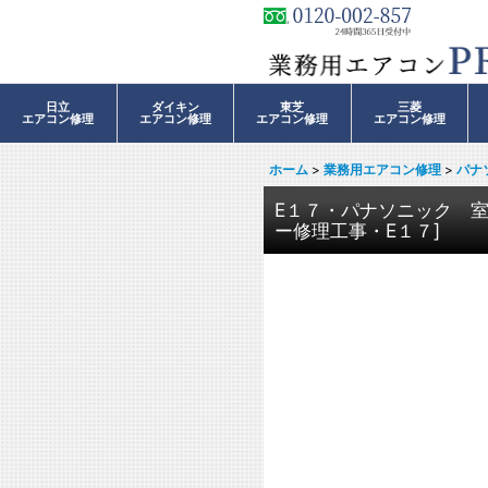
日立
ダイキン
東芝
三菱
エアコン修理
エアコン修理
エアコン修理
エアコン修理
ホーム
>
業務用エアコン修理
>
パナ
E１７・パナソニック 
ー修理工事・E１７
]