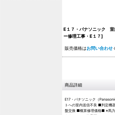
E１７・パナソニック 
ー修理工事・E１７
]
販売価格は
お問い合わせ
商品詳細
E17・パナソニック（Panas
トへの室内送信不良 ■判定機
盤交換 ■概算修理価格■ ※