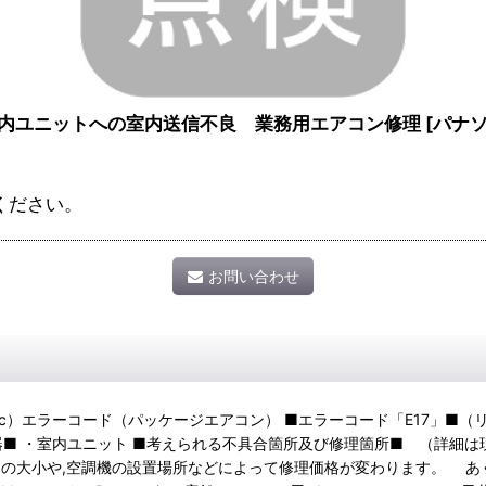
室内ユニットへの室内送信不良 業務用エアコン修理
[
パナ
ください。
お問い合わせ
onic）エラーコード（パッケージエアコン） ■エラーコード「E17」■
器■ ・室内ユニット ■考えられる不具合箇所及び修理箇所■ （詳細は
馬力の大小や,空調機の設置場所などによって修理価格が変わります。 