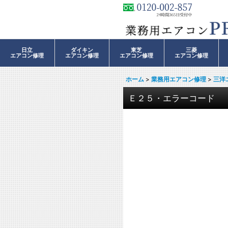
日立
ダイキン
東芝
三菱
エアコン修理
エアコン修理
エアコン修理
エアコン修理
ホーム
>
業務用エアコン修理
>
三洋
Ｅ２５・エラーコード