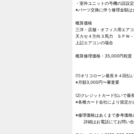
・室外ユニットの号機の誤設定
※パーツ交換に伴う修理金額は
概算価格
三洋・店舗・オフィス用エアコ
天カセ４方向３馬力 ＳＰＷ－Ｓ
上記エアコンの場合
概算修理価格・35,000円程度
(1)オリコローン最長８４回払
※月額3,000円〜審査要
(2)クレジットカード払いで最
※各種カード会社により規定が
※修理価格はあくまで参考価格
詳細はお電話にてお問い合