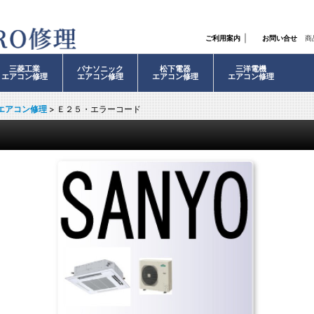
｜
ご利用案内
お問い合せ
商
三菱工業
パナソニック
松下電器
三洋電機
エアコン修理
エアコン修理
エアコン修理
エアコン修理
エアコン修理
>
Ｅ２５・エラーコード