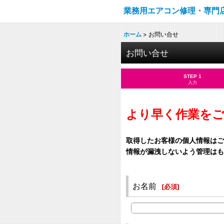
業務用エアコン修理・専門
ホーム
>
お問い合せ
お問い合せ
STEP 1
入力
より早く作業を
取得したお客様の個人情報はご
情報が漏洩しないよう管理はも
お名前
[
必須
]