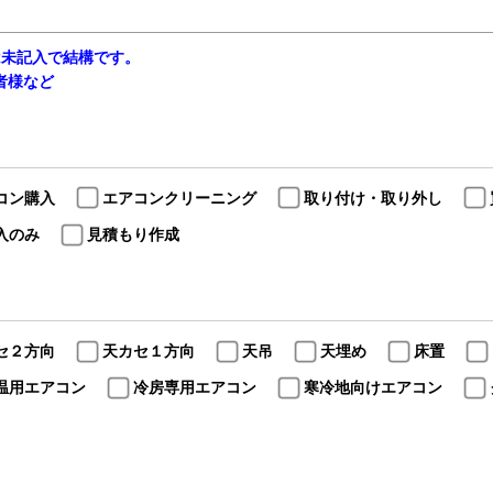
は未記入で結構です。
当者様など
コン購入
エアコンクリーニング
取り付け・取り外し
入のみ
見積もり作成
セ２方向
天カセ１方向
天吊
天埋め
床置
温用エアコン
冷房専用エアコン
寒冷地向けエアコン