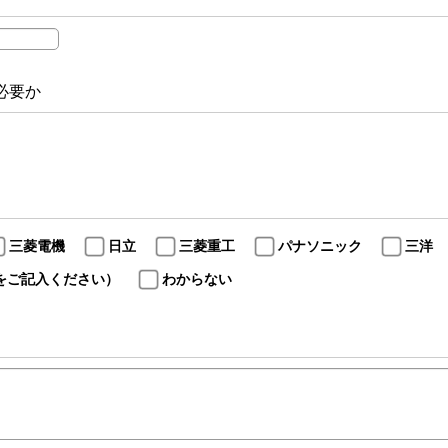
必要か
三菱電機
日立
三菱重工
パナソニック
三洋
をご記入ください）
わからない