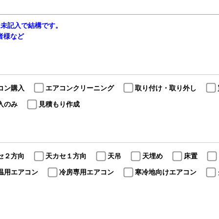
は未記入で結構です。
当者様など
コン購入
エアコンクリーニング
取り付け・取り外し
入のみ
見積もり作成
セ２方向
天カセ１方向
天吊
天埋め
床置
温用エアコン
冷房専用エアコン
寒冷地向けエアコン