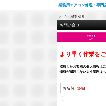
業務用エアコン修理・専門
ホーム
>
お問い合せ
お問い合せ
STEP 1
入力
より早く作業を
取得したお客様の個人情報はご
情報が漏洩しないよう管理はも
お名前
[
必須
]