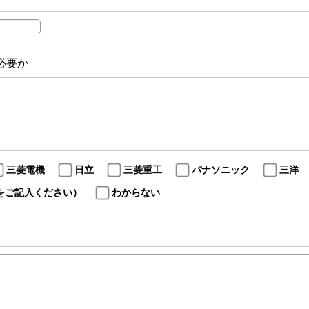
必要か
三菱電機
日立
三菱重工
パナソニック
三洋
をご記入ください）
わからない