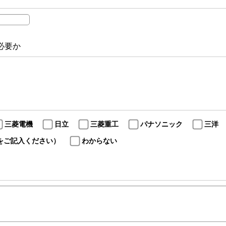
必要か
三菱電機
日立
三菱重工
パナソニック
三洋
をご記入ください）
わからない