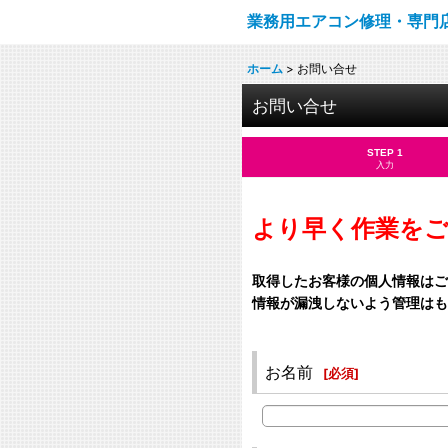
業務用エアコン修理・専門
ホーム
>
お問い合せ
お問い合せ
STEP 1
入力
より早く作業を
取得したお客様の個人情報はご
情報が漏洩しないよう管理はも
お名前
[
必須
]