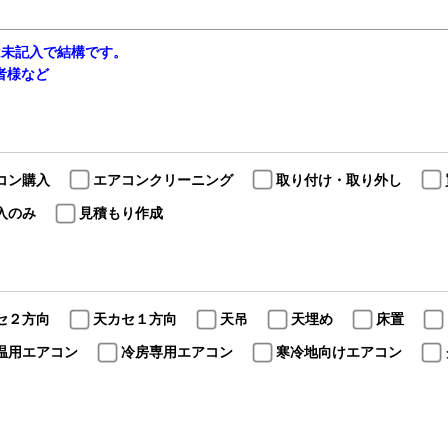
は未記入で結構です。
当者様など
コン購入
エアコンクリーニング
取り付け・取り外し
入のみ
見積もり作成
セ２方向
天カセ１方向
天吊
天埋め
床置
温用エアコン
冷房専用エアコン
寒冷地向けエアコン