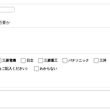
必要か
三菱電機
日立
三菱重工
パナソニック
三洋
をご記入ください）
わからない