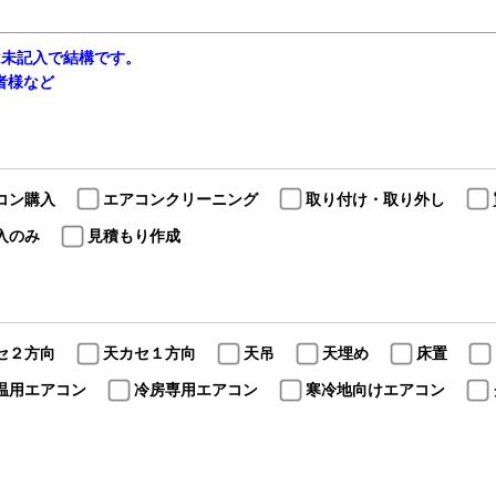
は未記入で結構です。
当者様など
コン購入
エアコンクリーニング
取り付け・取り外し
入のみ
見積もり作成
セ２方向
天カセ１方向
天吊
天埋め
床置
温用エアコン
冷房専用エアコン
寒冷地向けエアコン