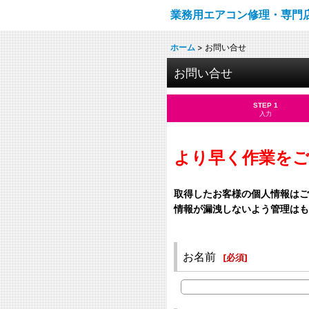
業務用エアコン修理・専門
ホーム
>
お問い合せ
お問い合せ
STEP 1
入力
より早く作業を
取得したお客様の個人情報はご
情報が漏洩しないよう管理はも
お名前
[
必須
]