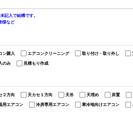
は未記入で結構です。
当者様など
コン購入
エアコンクリーニング
取り付け・取り外し
入のみ
見積もり作成
セ２方向
天カセ１方向
天吊
天埋め
床置
温用エアコン
冷房専用エアコン
寒冷地向けエアコン