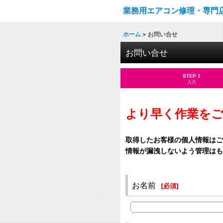
業務用エアコン修理・専門
ホーム
>
お問い合せ
お問い合せ
STEP 1
入力
より早く作業を
取得したお客様の個人情報はご
情報が漏洩しないよう管理はも
お名前
[
必須
]