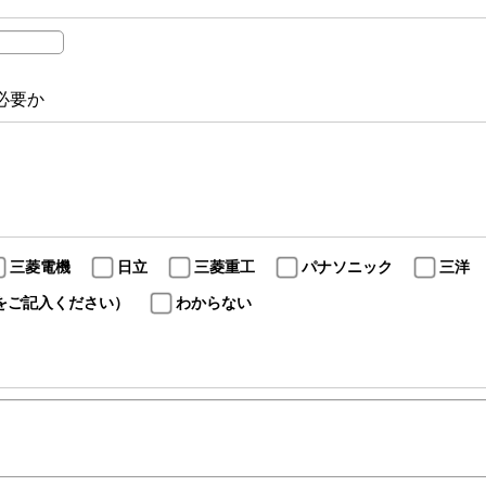
必要か
三菱電機
日立
三菱重工
パナソニック
三洋
をご記入ください）
わからない